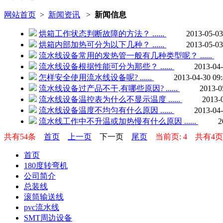
网站首页
>
新闻资讯
>
新闻信息
烘箱工作状态判断故障的方法？ ......
2013-05-03
烘箱内部加热可分为以下几种？ ......
2013-05-03
流水线设备常用的发热管一般有几种类型呢？ ......
流水线设备根据性能可分为那些？ ......
2013-04-
怎样安全使用流水线设备呢? ......
2013-04-30 09:
流水线设备过产品不干,有哪些原因? ......
2013-0
流水线设备温控表为什么不显示温度 ......
2013-
流水线设备温度不均匀有什么原因 ......
2013-04-
流水线工作中不升温或加热慢有什么原因 ......
2
共有54条
首页
上一页
下一页
尾页
当前页: 4
共有4页
首页
180度转弯机
公司简介
总装线
滚筒输送线
pvc流水线
SMT周边设备