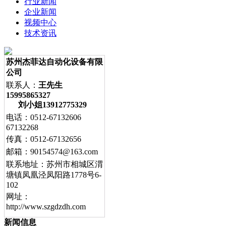
行业新闻
企业新闻
视频中心
技术资讯
苏州杰菲达自动化设备有限
公司
联系人：
王先生
15995865327
刘小姐13912775329
电话：
0512-67132606
67132268
传真：
0512-67132656
邮箱：
90154574@163.com
联系地址：
苏州市相城区渭
塘镇凤凰泾凤阳路1778号6-
102
网址：
http://www.
szgdzdh.com
新闻信息