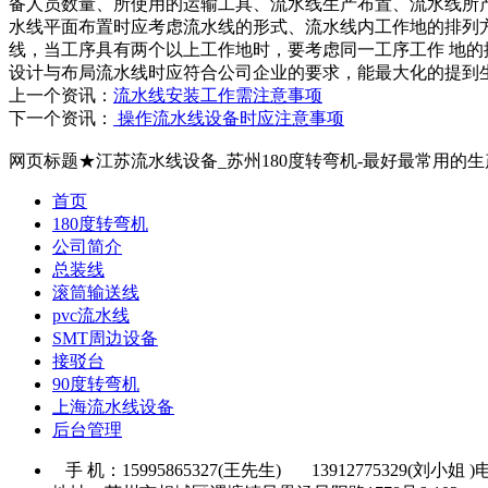
备人员数量、所使用的运输工具、流水线生产布置、流水线所
水线平面布置时应考虑流水线的形式、流水线内工作地的排列
线，当工序具有两个以上工作地时，要考虑同一工序工作 地
设计与布局流水线时应符合公司企业的要求，能最大化的提到
上一个资讯：
流水线安装工作需注意事项
下一个资讯：
操作流水线设备时应注意事项
网页标题★江苏流水线设备_苏州180度转弯机-最好最常用的
首页
180度转弯机
公司简介
总装线
滚筒输送线
pvc流水线
SMT周边设备
接驳台
90度转弯机
上海流水线设备
后台管理
手 机：15995865327(王先生) 13912775329(刘小姐 )电 话：