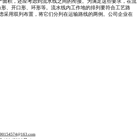
产面积，还应考虑到流水线之间的衔接。为满足这些要求，在流
角形、开口形、环形等。流水线内工作地的排列要符合工艺路
虑采用双列布置，将它们分列在运输路线的两例。公司企业在
90154574@163.com